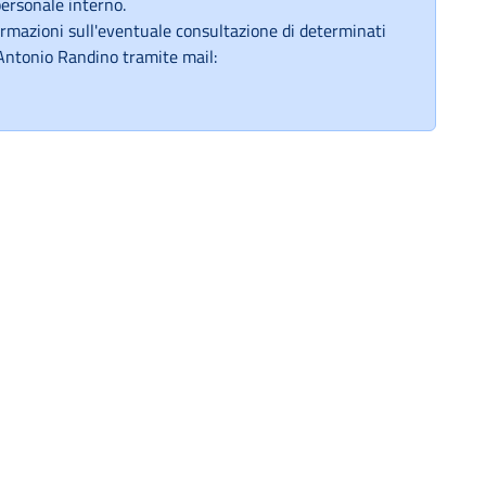
personale interno.
ormazioni sull'eventuale consultazione di determinati
Antonio Randino tramite mail: