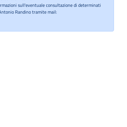
ormazioni sull'eventuale consultazione di determinati
Antonio Randino tramite mail: