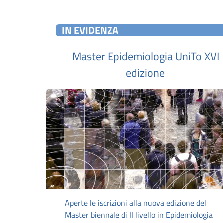
IN EVIDENZA
Master Epidemiologia UniTo XVI
edizione
Aperte le iscrizioni alla nuova edizione del
Master biennale di II livello in Epidemiologia