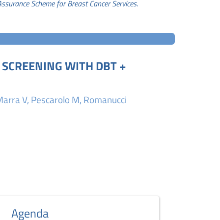
Assurance Scheme for Breast Cancer Services
.
 SCREENING WITH DBT +
EARLY-LIFE P
BIRTH COHORT
K, Marra V, Pescarolo M, Romanucci
Avraam D, Melis G, 
Huang RC, Harris JR, 
Fonte:
The Journal 
Agenda