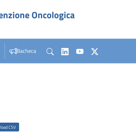
venzione Oncologica
Bacheca
load CSV