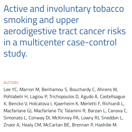
Active and involuntary tobacco
smoking and upper
aerodigestive tract cancer risks
in a multicenter case-control
study.
AUTORI:
Lee YC, Marron M, Benhamou S, Bouchardy C, Ahrens W,
Pohlabeln H, Lagiou P, Trichopoulos D, Agudo A, Castellsague
X, Bencko V, Holcatova I, Kjaerheim K, Merletti F, Richiardi L,
Macfarlane GJ, Macfarlane TV, Talamini R, Barzan L, Canova C,
Simonato L, Conway DI, McKinney PA, Lowry RJ, Sneddon L,
Znaor A, Healy CM, McCartan BE, Brennan P, Hashibe M.