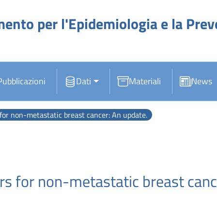
mento per l'Epidemiologia e la Pre
Pubblicazioni
Dati
Materiali
News
for non-metastatic breast cancer: An update.
s for non-metastatic breast canc