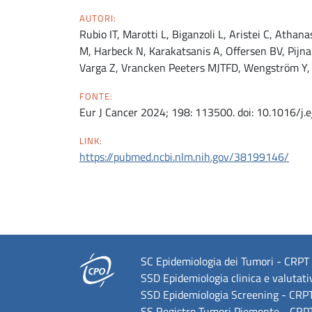
AUTORI:
Rubio IT, Marotti L, Biganzoli L, Aristei C, Athan
M, Harbeck N, Karakatsanis A, Offersen BV, Pijnapp
Varga Z, Vrancken Peeters MJTFD, Wengström Y, W
FONTE:
Eur J Cancer 2024; 198: 113500. doi: 10.1016/j
LINK:
https://pubmed.ncbi.nlm.nih.gov/38199146/
SC Epidemiologia dei Tumori - CRPT U
SSD Epidemiologia clinica e valutati
SSD Epidemiologia Screening - CRPT,
SS Registro Tumori Piemonte - CRPT,