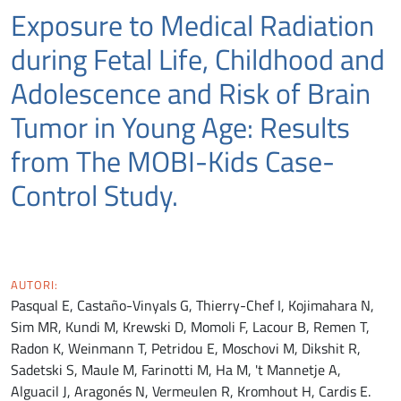
Exposure to Medical Radiation
during Fetal Life, Childhood and
Adolescence and Risk of Brain
Tumor in Young Age: Results
from The MOBI-Kids Case-
Control Study.
AUTORI:
Pasqual E, Castaño-Vinyals G, Thierry-Chef I, Kojimahara N,
Sim MR, Kundi M, Krewski D, Momoli F, Lacour B, Remen T,
Radon K, Weinmann T, Petridou E, Moschovi M, Dikshit R,
Sadetski S, Maule M, Farinotti M, Ha M, 't Mannetje A,
Alguacil J, Aragonés N, Vermeulen R, Kromhout H, Cardis E.