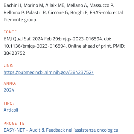
Bachini I, Morino M, Allaix ME, Mellano A, Massucco P,
Bellomo P, Polastri R, Ciccone G, Borghi F; ERAS-colorectal
Piemonte group.
FONTE:
BMJ Qual Saf. 2024 Feb 29:bmjqs-2023-016594. doi:
10.1136/bmjqs-2023-016594. Online ahead of print. PMID:
38423752
LINK:
https://pubmed.ncbi.nlm.nih.gov/38423752/
ANNO:
2024
TIPO:
Articoli
PROGETTI:
EASY-NET - Audit & Feedback nell’assistenza oncologica