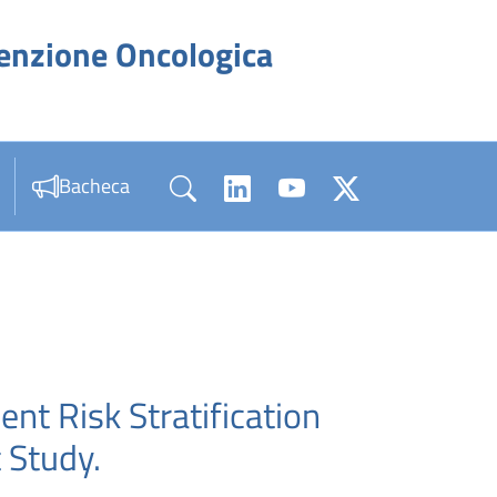
venzione Oncologica
Bacheca
nt Risk Stratification
 Study.