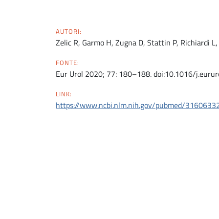
AUTORI:
Zelic R, Garmo H, Zugna D, Stattin P, Richiardi L
FONTE:
Eur Urol 2020; 77: 180–188. doi:10.1016/j.euru
LINK:
https://www.ncbi.nlm.nih.gov/pubmed/3160633