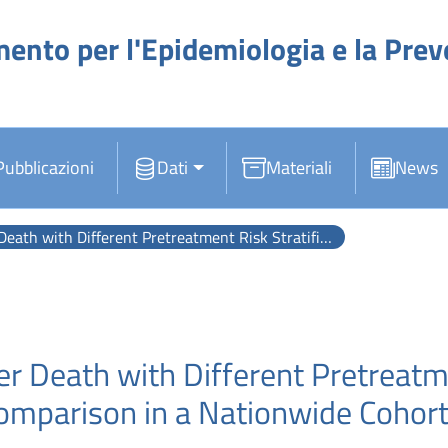
mento per l'Epidemiologia e la Pre
Pubblicazioni
Dati
Materiali
News
eatment Risk Stratification Tools: A Head-to-head Comparison in a Nationwide Cohort Study.
er Death with Different Pretreatme
omparison in a Nationwide Cohort