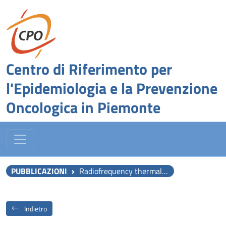
Centro di Riferimento per
l'Epidemiologia e la Prevenzione
Oncologica in Piemonte
PUBBLICAZIONI
Radiofrequency thermal ablation (RFA) after transarterial chemoembolization (TACE) as a combined therapy for unresectable non-early hepatocellular carcinoma (HCC).
Indietro