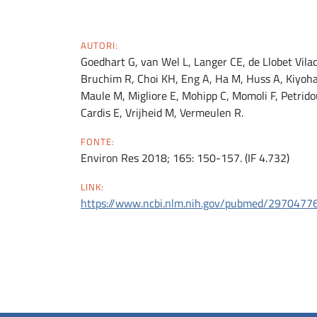
AUTORI:
Goedhart G, van Wel L, Langer CE, de Llobet Vil
Bruchim R, Choi KH, Eng A, Ha M, Huss A, Kiyoha
Maule M, Migliore E, Mohipp C, Momoli F, Petrid
Cardis E, Vrijheid M, Vermeulen R.
FONTE:
Environ Res 2018; 165: 150-157. (IF 4.732)
LINK:
https://www.ncbi.nlm.nih.gov/pubmed/2970477