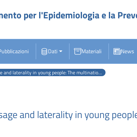
mento per l'Epidemiologia e la Pre
Pubblicazioni
Dati
Materiali
News
terality in young people: The multinational Mobi-Expo study.
age and laterality in young peopl