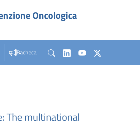
venzione Oncologica
Bacheca
e: The multinational