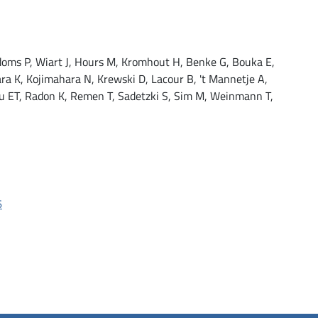
adoms P, Wiart J, Hours M, Kromhout H, Benke G, Bouka E,
ra K, Kojimahara N, Krewski D, Lacour B, 't Mannetje A,
ou ET, Radon K, Remen T, Sadetzki S, Sim M, Weinmann T,
6