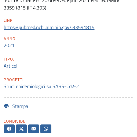
10.1161/CIRCEP.120.009375. Epub 2021 Feb 16. PMID:
33591815 (IF 4.393)
LINK:
https://pubmed.ncbi.nlm.nih.gov/:33591815
ANNO:
2021
TIPO:
Articoli
PROGETTI:
Studi epidemiologici su SARS-CoV-2
Stampa
CONDIVIDI: