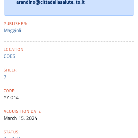
arandino@cittadellasalute. to.it
PUBLISHER:
Maggioli
LOCATION:
COES
SHELF:
7
CODE:
YY 014
ACQUISITION DATE
March 15, 2024
STATUS: