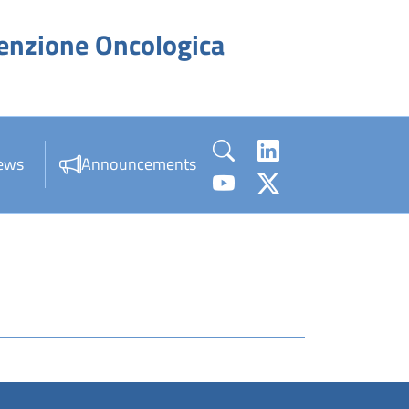
venzione Oncologica
ews
Announcements