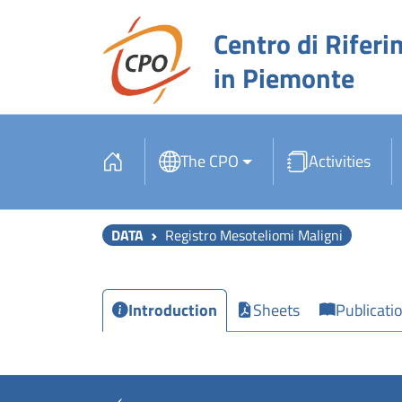
Centro di Riferi
in Piemonte
The CPO
Activities
DATA
Registro Mesoteliomi Maligni
Introduction
Sheets
Publicati