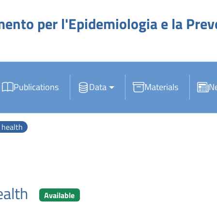
mento per l'Epidemiologia e la Pre
Publications
Data
Materials
N
 health
ealth
Available