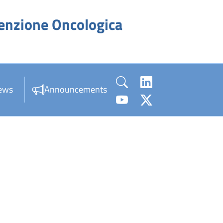
venzione Oncologica
ews
Announcements