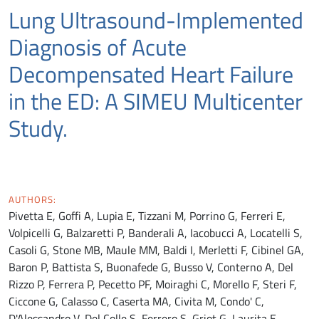
Lung Ultrasound-Implemented
Diagnosis of Acute
Decompensated Heart Failure
in the ED: A SIMEU Multicenter
Study.
AUTHORS:
Pivetta E, Goffi A, Lupia E, Tizzani M, Porrino G, Ferreri E,
Volpicelli G, Balzaretti P, Banderali A, Iacobucci A, Locatelli S,
Casoli G, Stone MB, Maule MM, Baldi I, Merletti F, Cibinel GA,
Baron P, Battista S, Buonafede G, Busso V, Conterno A, Del
Rizzo P, Ferrera P, Pecetto PF, Moiraghi C, Morello F, Steri F,
Ciccone G, Calasso C, Caserta MA, Civita M, Condo' C,
D'Alessandro V, Del Colle S, Ferrero S, Griot G, Laurita E,