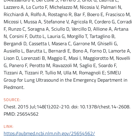
Lazzero A, Lo Curto F, Michelazzo M, Nicosia V, Palmari N,
Ricchiardi A, Rolfo A, Rostagno R, Bar F, Boero E, Frascisco M,
Micossi I, Mussa A, Stefanone V, Agricola R, Cordero G, Corradi
F, Runzo C, Soragna A, Sciullo D, Vercillo D, Allione A, Artana
N, Corsini F, Dutto L, Lauria G, Morgillo T, Tartaglino B,
Bergandi D, Cassetta I, Masera C, Garrone M, Ghiselli G,
Ausiello L, Barutta L, Bernardi E, Bono A, Forno D, Lamorte A,
Lison D, Lorenzati B, Maggio E, Masi I, Maggiorotto M, Novelli
G, Panero F, Perotto M, Ravazzoli M, Saglio E, Soardo F,
Tizzani A, Tizzani P, Tullio M, Ulla M, Romagnoli E; SIMEU
Group for Lung Ultrasound in the Emergency Department in
Piedmont.
SOURCE:
Chest. 2015 Jul;148(1):202-210. doi: 10.1378/chest.14-2608.
PMID: 25654562
LINK:
https://pubmed.ncbi.nlm.nih.gov/25654562/