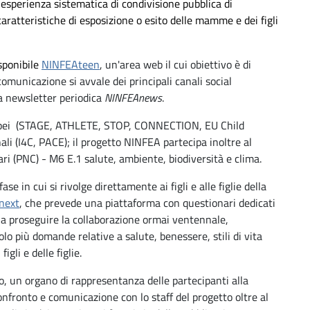
 esperienza sistematica di condivisione pubblica di
caratteristiche di esposizione o esito delle mamme e dei figli
sponibile
NINFEAteen
, un'area web il cui obiettivo è di
 comunicazione si avvale dei principali canali social
na newsletter periodica
NINFEAnews
.
uropei (STAGE, ATHLETE, STOP, CONNECTION, EU Child
li (I4C, PACE); il progetto NINFEA partecipa inoltre al
ri (PNC) - M6 E.1 salute, ambiente, biodiversità e clima.
 in cui si rivolge direttamente ai figli e alle figlie della
next
, che prevede una piattaforma con questionari dedicati
te a proseguire la collaborazione ormai ventennale,
o più domande relative a salute, benessere, stili di vita
igli e delle figlie.
o, un organo di rappresentanza delle partecipanti alla
onfronto e comunicazione con lo staff del progetto oltre al