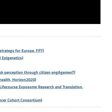
strategy for Europe, FP7)
 Epigenetics)
Isk perception through citizen engAgemenT)
e health, Horizon2020)
Lifecourse Exposome Research and Translation,
ncer Cohort Consortium)