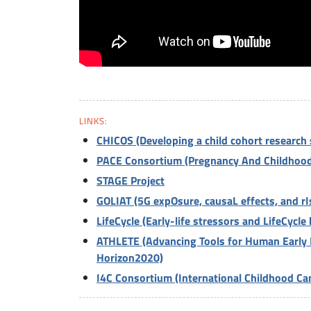
LINKS:
CHICOS (Developing a child cohort research 
PACE Consortium (Pregnancy And Childhood
STAGE Project
GOLIAT (5G expOsure, causaL effects, and r
LifeCycle (Early-life stressors and LifeCycl
ATHLETE (Advancing Tools for Human Early 
Horizon2020)
I4C Consortium (International Childhood Ca