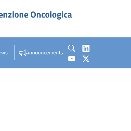
venzione Oncologica
ews
Announcements