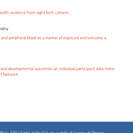
health: evidence from eight birth cohorts.
iatry
and peripheral blood as a marker of exposure and outcome: a
 and developmental outcomes: an individual participant data meta-
rt Network.
 U, AOU Città della Salute e della Scienza di Torino