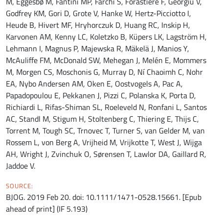
M, Eggesbø M, Fantini MP, Farchi S, Forastiere F, Georgiu V,
Godfrey KM, Gori D, Grote V, Hanke W, Hertz-Picciotto I,
Heude B, Hivert MF, Hryhorczuk D, Huang RC, Inskip H,
Karvonen AM, Kenny LC, Koletzko B, Küpers LK, Lagström H,
Lehmann I, Magnus P, Majewska R, Mäkelä J, Manios Y,
McAuliffe FM, McDonald SW, Mehegan J, Melén E, Mommers
M, Morgen CS, Moschonis G, Murray D, Ní Chaoimh C, Nohr
EA, Nybo Andersen AM, Oken E, Oostvogels A, Pac A,
Papadopoulou E, Pekkanen J, Pizzi C, Polanska K, Porta D,
Richiardi L, Rifas-Shiman SL, Roeleveld N, Ronfani L, Santos
AC, Standl M, Stigum H, Stoltenberg C, Thiering E, Thijs C,
Torrent M, Tough SC, Trnovec T, Turner S, van Gelder M, van
Rossem L, von Berg A, Vrijheid M, Vrijkotte T, West J, Wijga
AH, Wright J, Zvinchuk O, Sørensen T, Lawlor DA, Gaillard R,
Jaddoe V.
SOURCE:
BJOG. 2019 Feb 20. doi: 10.1111/1471-0528.15661. [Epub
ahead of print] (IF 5.193)