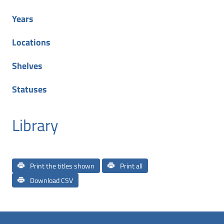
Years
Locations
Shelves
Statuses
Library
Print the titles shown
Print all
Download CSV