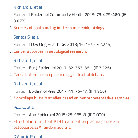
Richiardi L, et al
Fonte:
J Epidemiol Community Health 2019; 73: 475-480. (IF
3.872)
Sources of confounding in life course epidemiology.
Santos S, et al
Fonte:
J Dev Orig Health Dis 2018; 16: 1-7. (IF 2.215)
Cancer subtypes in aetiological research.
Richiardi L, et al
Fonte:
Eur J Epidemiol 2017; 32: 353-361. (IF 7.226)
Causal inference in epidemiology: a fruitful debate.
Richiardi L, et al
Fonte:
Epidemiol Prev 2017; 41: 76-77. (IF 1.966)
Noncollapsibility in studies based on nonrepresentative samples.
Pizzi C, et al
Fonte:
Ann Epidemiol 2015; 25: 955-8. (IF 2.000)
Effect of intermittent PTH treatment on plasma glucose in
osteoporosis: A randomized trial.
D'Amelio P, et al