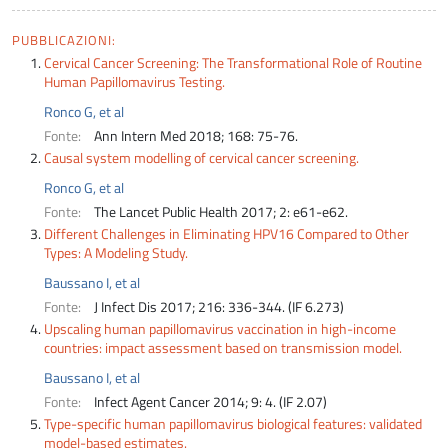
PUBBLICAZIONI:
Cervical Cancer Screening: The Transformational Role of Routine
Human Papillomavirus Testing.
Ronco G, et al
Fonte:
Ann Intern Med 2018; 168: 75-76.
Causal system modelling of cervical cancer screening.
Ronco G, et al
Fonte:
The Lancet Public Health 2017; 2: e61-e62.
Different Challenges in Eliminating HPV16 Compared to Other
Types: A Modeling Study.
Baussano I, et al
Fonte:
J Infect Dis 2017; 216: 336-344. (IF 6.273)
Upscaling human papillomavirus vaccination in high-income
countries: impact assessment based on transmission model.
Baussano I, et al
Fonte:
Infect Agent Cancer 2014; 9: 4. (IF 2.07)
Type-specific human papillomavirus biological features: validated
model-based estimates.